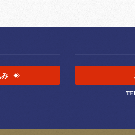
込み
TE